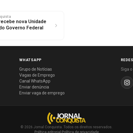
nquista
 recebe nova Unidade
do Governo Federal
WHATSAPP
REDES
Grupo de Notícias
Siga o
Vagas de Emprego
Canal WhatsApp
Enviar denúncia
Enviar vaga de emprego
© 2026 Jornal Conquista. Todos os direitos reservados.
Política editorial
·
Política de privacidade