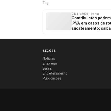
Tag
04/11/2024
· Bahia
Contribuintes podem s
IPVA em casos de rou
sucateamento; saiba
SEÇÕES
Notícias
Emprego
Bahia
Entretenimento
Publicações