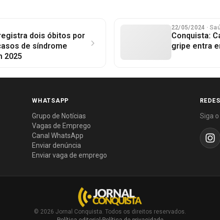
22/05/2024
· Sa
registra dois óbitos por
Conquista: C
casos de síndrome
gripe entra e
m 2025
WHATSAPP
REDES
Grupo de Notícias
Siga o
Vagas de Emprego
Canal WhatsApp
Enviar denúncia
Enviar vaga de emprego
© 2026 Jornal Conquista. Todos os direitos reservados.