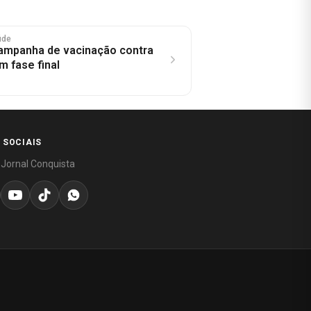
úde
ampanha de vacinação contra
m fase final
 SOCIAIS
 Jornal Conquista