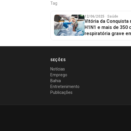
Tag
12/06/2025
· Saúde
Vitória da Conquista 
H1N1 e mais de 350 
respiratória grave e
SEÇÕES
Notícias
Emprego
Bahia
Entretenimento
Publicações