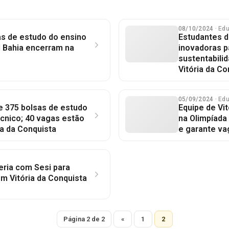
08/10/2024
· Ed
as de estudo do ensino
Estudantes 
I Bahia encerram na
inovadoras p
sustentabil
Vitória da Co
05/09/2024
· Ed
e 375 bolsas de estudo
Equipe de Vi
cnico; 40 vagas estão
na Olimpíada 
ia da Conquista
e garante va
ceria com Sesi para
m Vitória da Conquista
Página 2 de 2
«
1
2