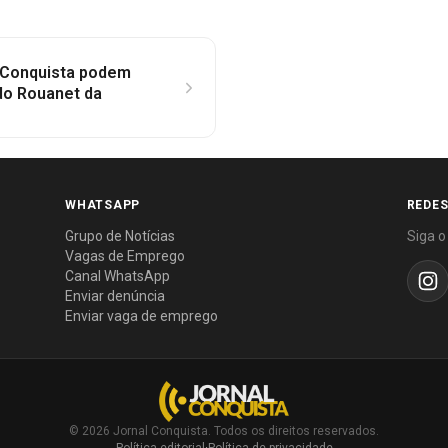
a Conquista podem
 do Rouanet da
WHATSAPP
REDES
Grupo de Notícias
Siga o
Vagas de Emprego
Canal WhatsApp
Enviar denúncia
Enviar vaga de emprego
© 2026 Jornal Conquista. Todos os direitos reservados.