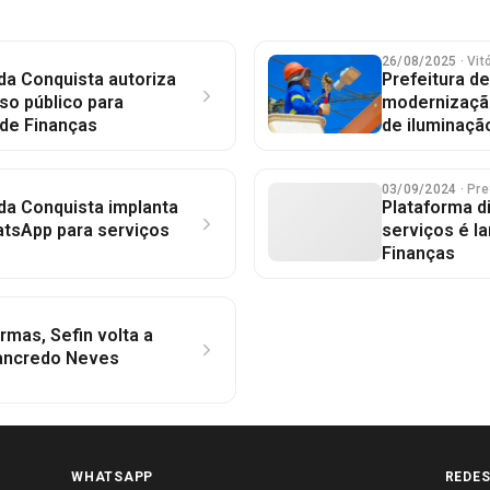
26/08/2025
· Vi
 da Conquista autoriza
Prefeitura de
so público para
modernização
 de Finanças
de iluminaçã
03/09/2024
· Pre
 da Conquista implanta
Plataforma di
atsApp para serviços
serviços é l
Finanças
rmas, Sefin volta a
Tancredo Neves
WHATSAPP
REDES