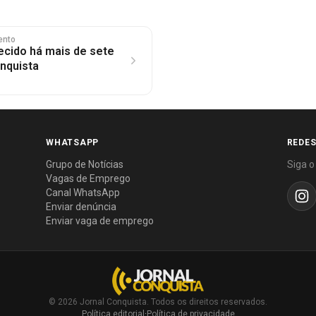
ento
cido há mais de sete
onquista
WHATSAPP
REDES
Grupo de Notícias
Siga o
Vagas de Emprego
Canal WhatsApp
Enviar denúncia
Enviar vaga de emprego
© 2026 Jornal Conquista. Todos os direitos reservados.
Política editorial
·
Política de privacidade