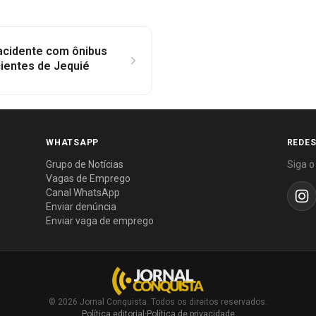
 acidente com ônibus
ientes de Jequié
WHATSAPP
REDES
Grupo de Notícias
Siga o
Vagas de Emprego
Canal WhatsApp
Enviar denúncia
Enviar vaga de emprego
© 2026 Jornal Conquista. Todos os direitos reservados.
Política editorial
·
Política de privacidade