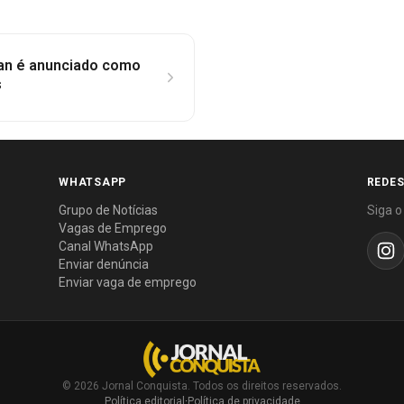
lan é anunciado como
s
WHATSAPP
REDES
Grupo de Notícias
Siga o
Vagas de Emprego
Canal WhatsApp
Enviar denúncia
Enviar vaga de emprego
© 2026 Jornal Conquista. Todos os direitos reservados.
Política editorial
·
Política de privacidade