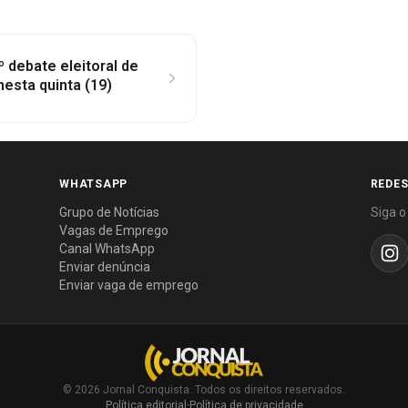
º debate eleitoral de
nesta quinta (19)
WHATSAPP
REDES
Grupo de Notícias
Siga o
Vagas de Emprego
Canal WhatsApp
Enviar denúncia
Enviar vaga de emprego
© 2026 Jornal Conquista. Todos os direitos reservados.
Política editorial
·
Política de privacidade