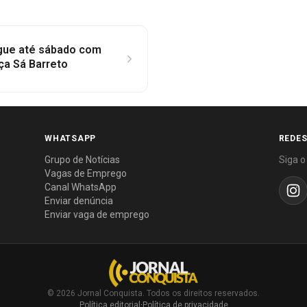
gue até sábado com
ça Sá Barreto
WHATSAPP
REDES
Grupo de Notícias
Siga o
Vagas de Emprego
Canal WhatsApp
Enviar denúncia
Enviar vaga de emprego
© 2026 Jornal Conquista. Todos os direitos reservados.
Política editorial
·
Política de privacidade