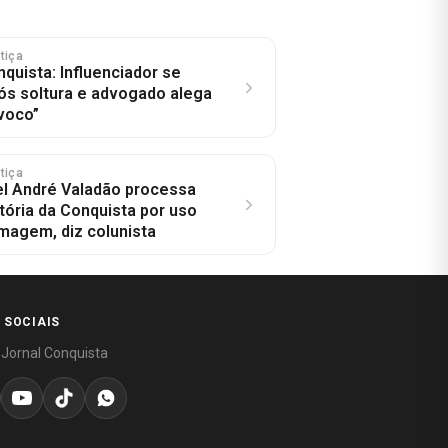
stiça
nquista: Influenciador se
ós soltura e advogado alega
voco”
stiça
l André Valadão processa
tória da Conquista por uso
imagem, diz colunista
 SOCIAIS
 Jornal Conquista