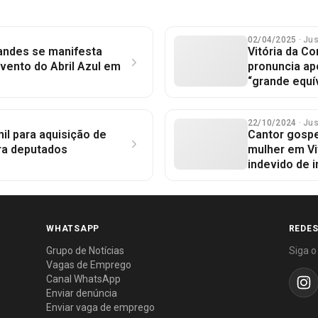
02/04/2025
· Ju
andes se manifesta
Vitória da Co
evento do Abril Azul em
pronuncia ap
“grande equí
22/10/2024
· Ju
il para aquisição de
Cantor gospe
ra deputados
mulher em Vi
indevido de 
WHATSAPP
REDES
Grupo de Notícias
Siga o
Vagas de Emprego
Canal WhatsApp
Enviar denúncia
Enviar vaga de emprego