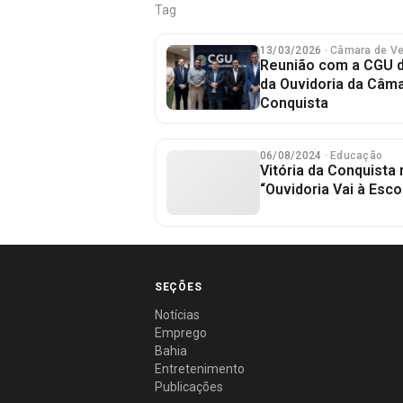
Tag
13/03/2026
· Câmara de V
Reunião com a CGU 
da Ouvidoria da Câma
Conquista
06/08/2024
· Educação
Vitória da Conquista
“Ouvidoria Vai à Esco
SEÇÕES
Notícias
Emprego
Bahia
Entretenimento
Publicações