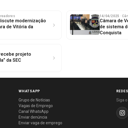
ereadores
14/04/2025
· Câ
discute modernização
Câmara de V
ra de Vitória da
de sistema d
Conquista
 recebe projeto
la” da SEC
WHATSAPP
REDES
Grupo de Notícias
Siga o
Vagas de Emprego
Canal WhatsApp
Enviar denúncia
Enviar vaga de emprego