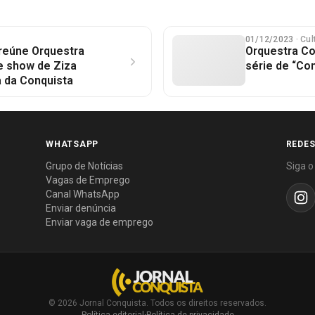
01/12/2023
· Cul
reúne Orquestra
Orquestra Co
e show de Ziza
série de “Co
a da Conquista
WHATSAPP
REDES
Grupo de Notícias
Siga o
Vagas de Emprego
Canal WhatsApp
Enviar denúncia
Enviar vaga de emprego
© 2026 Jornal Conquista. Todos os direitos reservados.