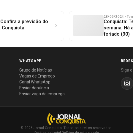
28/05/2024
· Te
 Confira a previsão do
Conquista: T
a Conquista
semana; Há a
feriado (30)
WHATSAPP
REDES
Grupo de Notícias
Siga o
Vagas de Emprego
Canal WhatsApp
Enviar denúncia
Enviar vaga de emprego
© 2026 Jornal Conquista. Todos os direitos reservados.