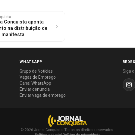
nquista
da Conquista aponta
to na distribuição de
se manifesta
WHATSAPP
REDES
Grupo de Notícias
Siga o
Vagas de Emprego
Canal WhatsApp
Enviar denúncia
Enviar vaga de emprego
© 2026 Jornal Conquista. Todos os direitos reservados.