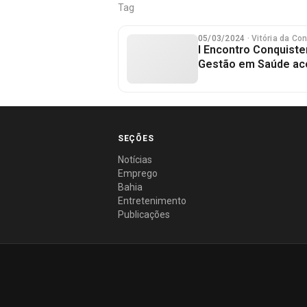
Tag
05/03/2024
· Vitória da Co
I Encontro Conquist
Gestão em Saúde ac
SEÇÕES
Notícias
Emprego
Bahia
Entretenimento
Publicações