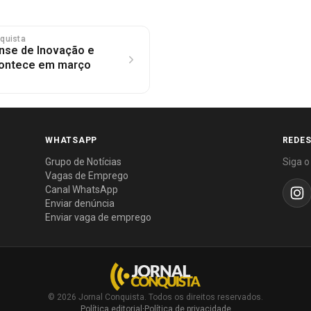
nquista
ense de Inovação e
ontece em março
WHATSAPP
REDES
Grupo de Notícias
Siga o
Vagas de Emprego
Canal WhatsApp
Enviar denúncia
Enviar vaga de emprego
© 2026 Jornal Conquista. Todos os direitos reservados.
Política editorial
·
Política de privacidade