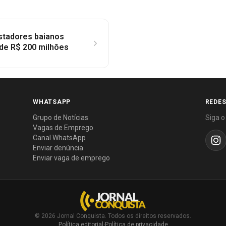
stadores baianos
de R$ 200 milhões
WHATSAPP
REDES
Grupo de Notícias
Siga o
Vagas de Emprego
Canal WhatsApp
Enviar denúncia
Enviar vaga de emprego
© 2026 Jornal Conquista. Todos os direitos reservados.
Política editorial
·
Política de privacidade