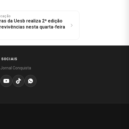
ucação
ras da Uesb realiza 2ª edição
revivências nesta quarta-feira
 SOCIAIS
 Jornal Conquista