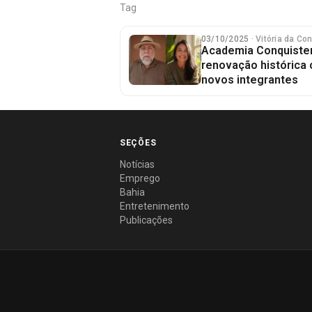
Tag
03/10/2025
· Vitória da Co
Academia Conquisten
renovação histórica
novos integrantes
SEÇÕES
Notícias
Emprego
Bahia
Entretenimento
Publicações