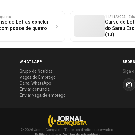
nquista
11/11/2024
· Ed
se de Letras conclui
Curso de Let
 com posse de quatro
do Sarau Esc
(13)
WHATSAPP
REDES
Grupo de Notícias
Siga o
Vagas de Emprego
Canal WhatsApp
Enviar denúncia
Enviar vaga de emprego
© 2026 Jornal Conquista. Todos os direitos reservados.