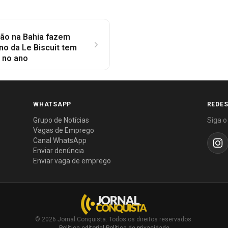
ção na Bahia fazem
no da Le Biscuit tem
o no ano
WHATSAPP
REDES
Grupo de Notícias
Siga o
Vagas de Emprego
Canal WhatsApp
Enviar denúncia
Enviar vaga de emprego
© 2026 Jornal Conquista. Todos os direitos reservados.