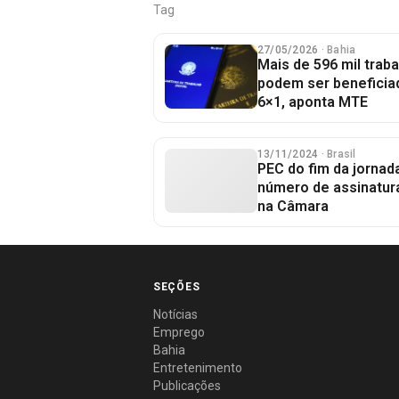
Tag
27/05/2026
· Bahia
Mais de 596 mil trab
podem ser beneficia
6×1, aponta MTE
13/11/2024
· Brasil
PEC do fim da jorna
número de assinatur
na Câmara
SEÇÕES
Notícias
Emprego
Bahia
Entretenimento
Publicações