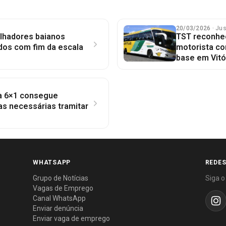
20/03/2026
· Ju
alhadores baianos
TST reconhec
dos com fim da escala
motorista c
base em Vitó
da 6×1 consegue
as necessárias tramitar
WHATSAPP
REDES
Grupo de Notícias
Siga o
Vagas de Emprego
Canal WhatsApp
Enviar denúncia
Enviar vaga de emprego