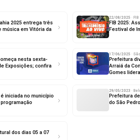
22/08/2025
· FI
Bahia 2025 entrega três
FIB 2025: Ass
e música em Vitória da
Festival de I
17/06/2025
· Sã
 começa nesta sexta-
Prefeitura d
de Exposições; confira
Arraiá da Co
Gomes lidera
29/05/2023
· Be
é iniciada no município
Prefeitura d
a programação
do São Pedro
ural dos dias 05 a 07