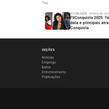
Tag
07/08/2025
· Vitória da Co
FliConquista 2025: T
data e principais atr
Conquista
SEÇÕES
Notícias
Emprego
Bahia
Entretenimento
Publicações