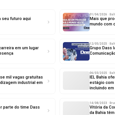
01/04/2026
· Ba
 seu futuro aqui
Mais que pro
mundo com o
12/05/2025
· Ba
carreira em um lugar
Grupo Dass 
resença
Comunicação 
06/03/2025
· Ba
se mil vagas gratuitas
IEL Bahia of
dizagem industrial em
estágio com b
incluindo em 
14/08/2023
· Br
r parte do time Dass
Vitória da Co
da Bahia têm