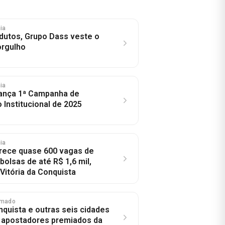
hia
dutos, Grupo Dass veste o
rgulho
hia
lança 1ª Campanha de
Institucional de 2025
hia
erece quase 600 vagas de
olsas de até R$ 1,6 mil,
Vitória da Conquista
umado
nquista e outras seis cidades
 apostadores premiados da