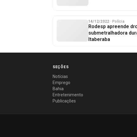
14/12/2022
· Polícia
Rodesp apreende dr
submetralhadora dur
Itaberaba
SEÇÕES
Notícias
Emprego
Bahia
Entretenimento
Publicações