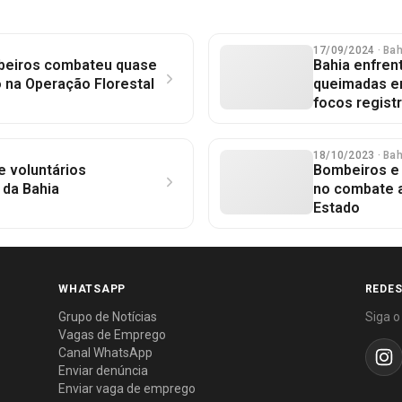
17/09/2024
· Ba
beiros combateu quase
Bahia enfren
o na Operação Florestal
queimadas em
focos regist
18/10/2023
· Ba
e voluntários
Bombeiros e 
da Bahia
no combate a
Estado
WHATSAPP
REDES
Grupo de Notícias
Siga o
Vagas de Emprego
Canal WhatsApp
Enviar denúncia
Enviar vaga de emprego