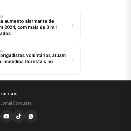
hia
ta aumento alarmante de
 2024, com mais de 3 mil
rados
hia
brigadistas voluntários atuam
 incêndios florestais no
 SOCIAIS
 Jornal Conquista