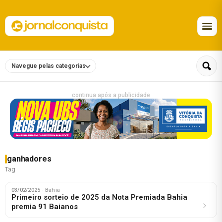
Navegue pelas categorias
continua após a publicidade
ganhadores
Tag
03/02/2025
· Bahia
Primeiro sorteio de 2025 da Nota Premiada Bahia
premia 91 Baianos