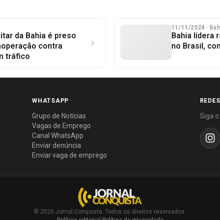
11/11/2024
· Ba
litar da Bahia é preso
Bahia lidera
operação contra
no Brasil, c
 tráfico
WHATSAPP
REDES
Grupo de Notícias
Siga o
Vagas de Emprego
Canal WhatsApp
Enviar denúncia
Enviar vaga de emprego
© 2026 Jornal Conquista. Todos os direitos reservados.