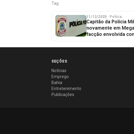
Tag
11/12/2025
· Polícia
Capitão da Polícia Mi
novamente em Mega
facção envolvida com
SEÇÕES
Notícias
Emprego
Bahia
Entretenimento
Publicações