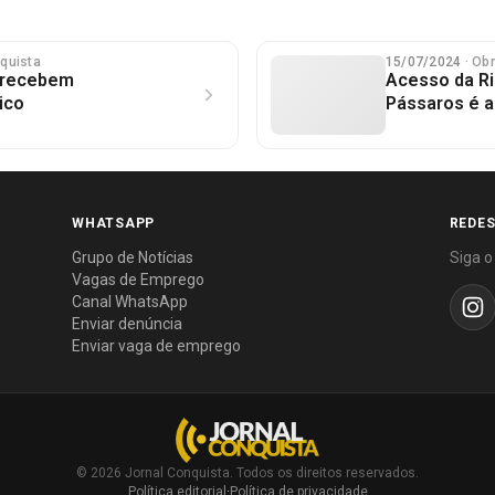
nquista
15/07/2024
· Ob
l recebem
Acesso da Ri
ico
Pássaros é a
WHATSAPP
REDES
Grupo de Notícias
Siga o
Vagas de Emprego
Canal WhatsApp
Enviar denúncia
Enviar vaga de emprego
© 2026 Jornal Conquista. Todos os direitos reservados.
Política editorial
·
Política de privacidade