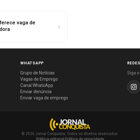
oferece vaga de
dora
WHATSAPP
REDES
Grupo de Notícias
Siga o
Vagas de Emprego
Canal WhatsApp
Enviar denúncia
Enviar vaga de emprego
© 2026 Jornal Conquista. Todos os direitos reservados.
Política editorial
·
Política de privacidade