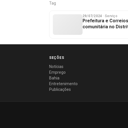
Tag
29/07/2024
· Serviço
Prefeitura e Correio
comunitária no Distri
SEÇÕES
Notícias
Emprego
Bahia
Entretenimento
Publicações