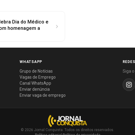
ebra Dia do Médico e
 com homenagem a
WHATSAPP
REDES
Grupo de Notícias
Siga o
Vagas de Emprego
Canal WhatsApp
Enviar denúncia
Enviar vaga de emprego
© 2026 Jornal Conquista. Todos os direitos reservados.