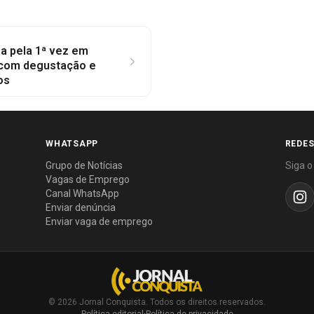
a pela 1ª vez em
a com degustação e
os
WHATSAPP
REDES
Grupo de Notícias
Siga o
Vagas de Emprego
Canal WhatsApp
Enviar denúncia
Enviar vaga de emprego
© 2026 Jornal Conquista. Todos os direitos reservados.