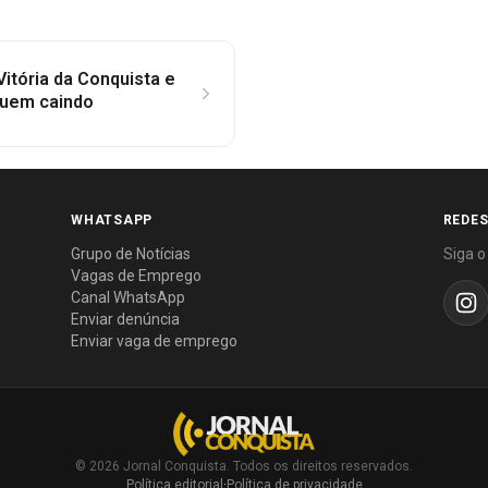
itória da Conquista e
guem caindo
WHATSAPP
REDES
Grupo de Notícias
Siga o
Vagas de Emprego
Canal WhatsApp
Enviar denúncia
Enviar vaga de emprego
© 2026 Jornal Conquista. Todos os direitos reservados.
Política editorial
·
Política de privacidade