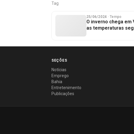
Tag
25/06/2024
· Tempo
O inverno chega em V
as temperaturas se
SEÇÕES
Notícias
Emprego
Bahia
Entretenimento
Publicações