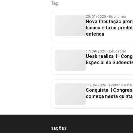
Tag
20/01/2025
· Economia
Nova tributação prom
básica e taxar produt
entenda
17/09/2024
· Educação
Uesb realiza 1º Con
Especial do Sudoeste
11/06/2024
· Evento/Festa
Conquista: I Congre
começa nesta quinta
SEÇÕES