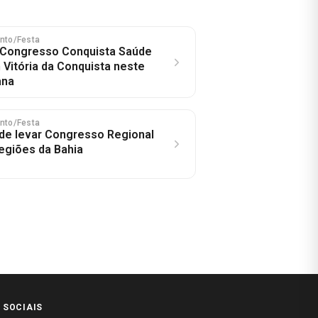
ento/Festa
 Congresso Conquista Saúde
Vitória da Conquista neste
ana
ento/Festa
de levar Congresso Regional
regiões da Bahia
 SOCIAIS