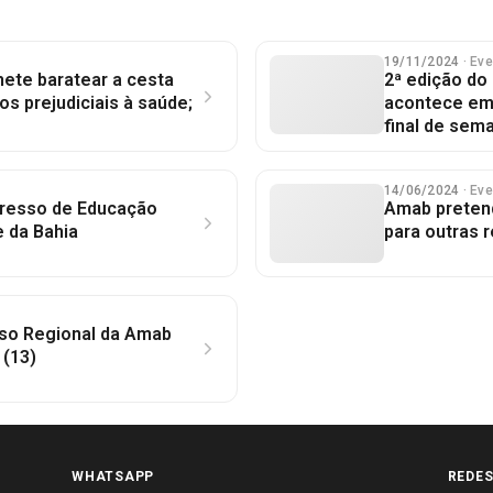
19/11/2024
· Ev
ete baratear a cesta
2ª edição do
os prejudiciais à saúde;
acontece em 
final de sem
14/06/2024
· Ev
gresso de Educação
Amab preten
 da Bahia
para outras 
sso Regional da Amab
 (13)
WHATSAPP
REDES