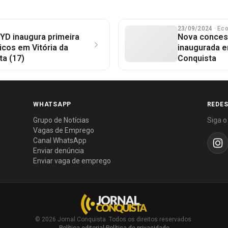
23/09/2024
· Ec
YD inaugura primeira
Nova concess
ricos em Vitória da
inaugurada e
ta (17)
Conquista
WHATSAPP
REDES
Grupo de Notícias
Siga o
Vagas de Emprego
Canal WhatsApp
Enviar denúncia
Enviar vaga de emprego
© 2026 Jornal Conquista. Todos os direitos reservados.