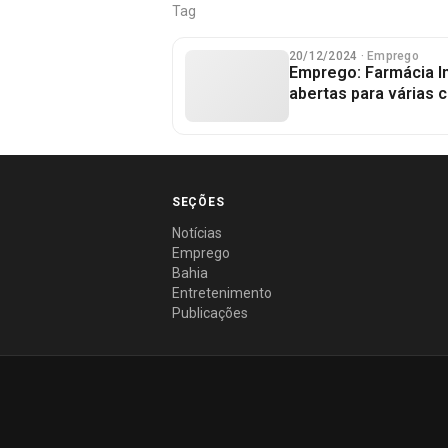
Tag
20/12/2024
· Emprego
Emprego: Farmácia I
abertas para várias 
SEÇÕES
Notícias
Emprego
Bahia
Entretenimento
Publicações