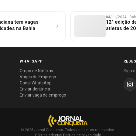
04/11/2024
· Ba
ndiana tem vagas
12ª edição d
cidades na Bahia
atletas de 20
WHATSAPP
REDES
Grupo de Notícias
Siga o
Vagas de Emprego
Canal WhatsApp
Enviar denúncia
Enviar vaga de emprego
© 2026 Jornal Conquista. Todos os direitos reservados.
Política editorial
·
Política de privacidade