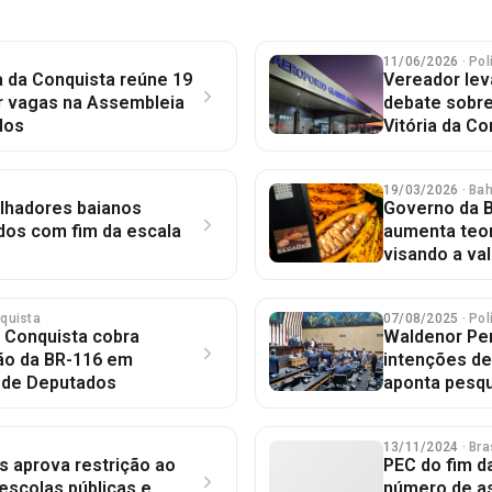
11/06/2026
· Pol
ia da Conquista reúne 19
Vereador le
r vagas na Assembleia
debate sobr
dos
Vitória da Co
19/03/2026
· Ba
alhadores baianos
Governo da B
dos com fim da escala
aumenta teo
visando a va
nquista
07/08/2025
· Pol
a Conquista cobra
Waldenor Per
ção da BR-116 em
intenções de
 de Deputados
aponta pesq
13/11/2024
· Bra
 aprova restrição ao
PEC do fim d
escolas públicas e
número de as