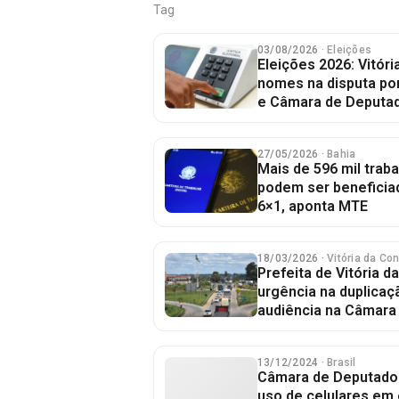
Tag
03/08/2026
· Eleições
Eleições 2026: Vitór
nomes na disputa po
e Câmara de Deputa
27/05/2026
· Bahia
Mais de 596 mil trab
podem ser beneficia
6×1, aponta MTE
18/03/2026
· Vitória da Co
Prefeita de Vitória d
urgência na duplica
audiência na Câmara
13/12/2024
· Brasil
Câmara de Deputados
uso de celulares em 