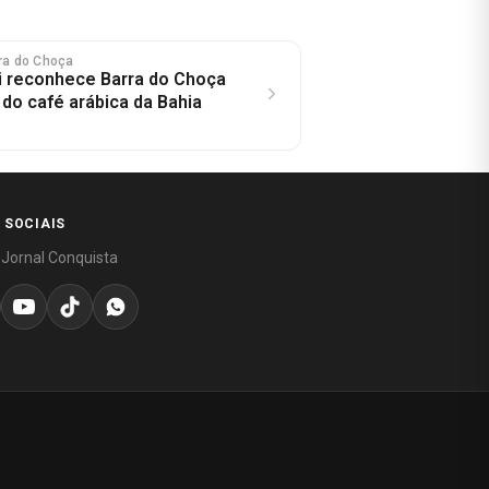
rra do Choça
ei reconhece Barra do Choça
 do café arábica da Bahia
 SOCIAIS
 Jornal Conquista