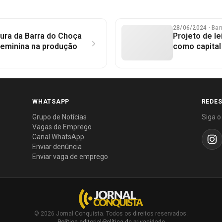
28/06/2024
· Ba
ura da Barra do Choça
Projeto de l
feminina na produção
como capital
WHATSAPP
REDES
Grupo de Notícias
Siga o
Vagas de Emprego
Canal WhatsApp
Enviar denúncia
Enviar vaga de emprego
© 2026 Jornal Conquista. Todos os direitos reservados.