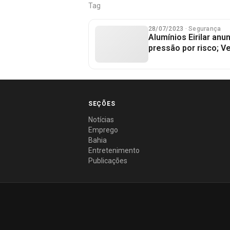
Tag
28/07/2023
· Segurança
Alumínios Eirilar anu
pressão por risco; Ve
SEÇÕES
Notícias
Emprego
Bahia
Entretenimento
Publicações