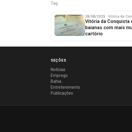
Tag
28/08/2025
· Vitória da Co
Vitória da Conquista
baianas com mais m
cartório
SEÇÕES
Notícias
Emprego
Bahia
Entretenimento
Publicações