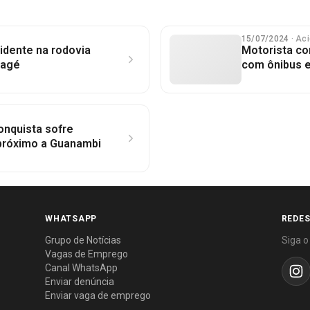
15/07/2024
· Ac
dente na rodovia
Motorista co
nagé
com ônibus 
onquista sofre
 próximo a Guanambi
WHATSAPP
REDES
Grupo de Notícias
Siga o
Vagas de Emprego
Canal WhatsApp
Enviar denúncia
Enviar vaga de emprego