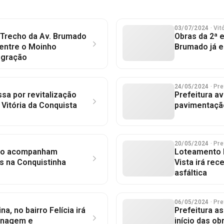
03/07/2024
· Vi
: Trecho da Av. Brumado
Obras da 2ª e
 entre o Moinho
Brumado já 
egração
24/05/2024
· Pre
sa por revitalização
Prefeitura a
Vitória da Conquista
pavimentação
20/05/2024
· Pre
eio acompanham
Loteamento P
s na Conquistinha
Vista irá re
asfáltica
06/05/2024
· Pre
a, no bairro Felícia irá
Prefeitura a
enagem e
início das o