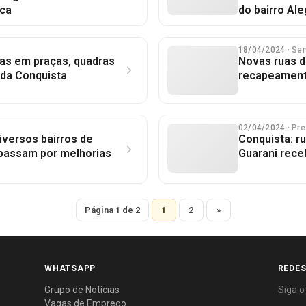
ica
do bairro Ale
18/04/2024
· Se
ras em praças, quadras
Novas ruas d
 da Conquista
recapeamento
02/04/2024
· Pre
iversos bairros de
Conquista: r
 passam por melhorias
Guarani rece
Página 1 de 2
1
2
»
WHATSAPP
REDES
Grupo de Notícias
Siga o
Vagas de Emprego