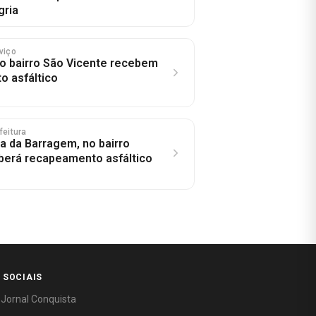
gria
rviço
o bairro São Vicente recebem
 asfáltico
feitura
ua da Barragem, no bairro
berá recapeamento asfáltico
 SOCIAIS
 Jornal Conquista