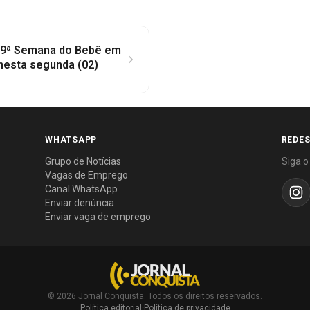
 a 9ª Semana do Bebê em
 nesta segunda (02)
WHATSAPP
REDES
Grupo de Notícias
Siga o
Vagas de Emprego
Canal WhatsApp
Enviar denúncia
Enviar vaga de emprego
© 2026 Jornal Conquista. Todos os direitos reservados.
Política editorial
·
Política de privacidade