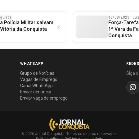
nquista
16/08/2023
· Ju
 Polícia Militar salvam
Força-Tarefa
itória da Conquista
1ª Vara da Fa
Conquista
WHATSAPP
REDES
Grupo de Notícias
Siga o
Vagas de Emprego
Canal WhatsApp
Enviar denúncia
Enviar vaga de emprego
© 2026 Jornal Conquista. Todos os direitos reservados.