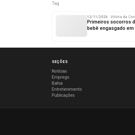
Tag
12/11/2024
· Vitória da Co
Primeiros socorros da
bebê engasgado em V
SEÇÕES
Notícias
Emprego
Bahia
Entretenimento
Publicações