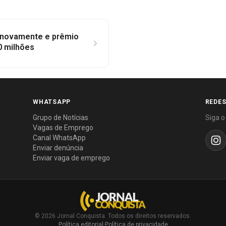
novamente e prêmio
0 milhões
WHATSAPP
REDES
Grupo de Notícias
Siga o
Vagas de Emprego
Canal WhatsApp
Enviar denúncia
Enviar vaga de emprego
© 2026 Jornal Conquista. Todos os direitos reservados.
Política editorial
·
Política de privacidade