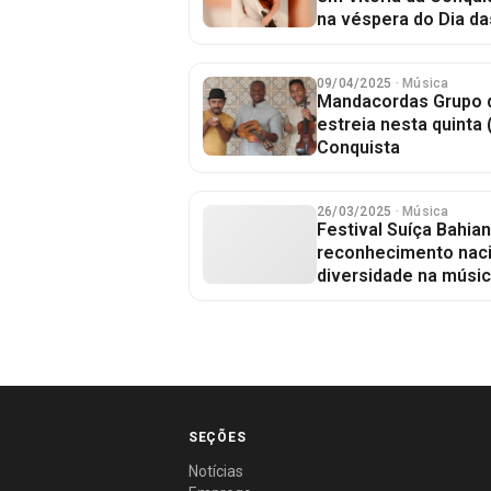
na véspera do Dia d
09/04/2025
· Música
Mandacordas Grupo 
estreia nesta quinta 
Conquista
26/03/2025
· Música
Festival Suíça Bahia
reconhecimento nacio
diversidade na músi
SEÇÕES
Notícias