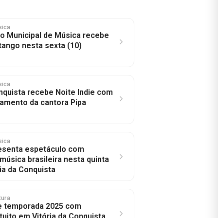
sica
o Municipal de Música recebe
tango nesta sexta (10)
sica
onquista recebe Noite Indie com
amento da cantora Pipa
sica
esenta espetáculo com
música brasileira nesta quinta
ia da Conquista
tura
e temporada 2025 com
tuito em Vitória da Conquista