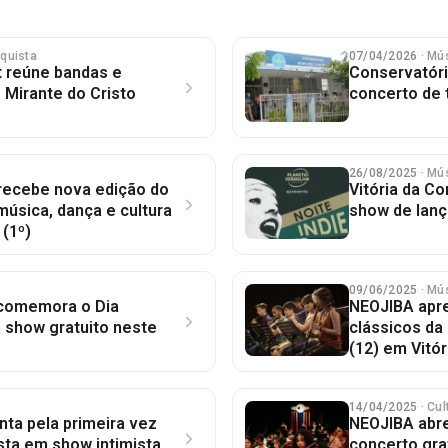
nquista
07/04/2026
· Mú
t reúne bandas e
Conservatóri
 Mirante do Cristo
concerto de 
26/08/2025
· Mú
 recebe nova edição do
Vitória da C
úsica, dança e cultura
show de lanç
(1º)
09/06/2025
· Mú
 comemora o Dia
NEOJIBA apr
 show gratuito neste
clássicos da 
(12) em Vitór
14/04/2025
· Cul
nta pela primeira vez
NEOJIBA abr
sta em show intimista
concerto gra