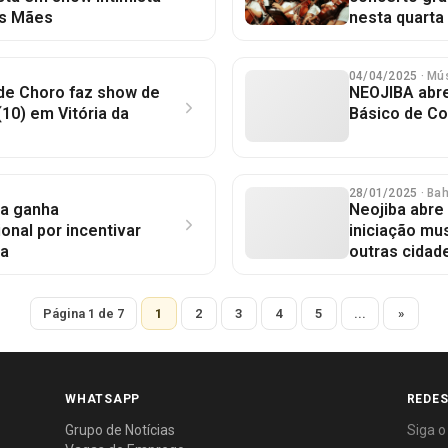
as Mães
nesta quarta 
04/04/2025
· Mú
de Choro faz show de
NEOJIBA abre
(10) em Vitória da
Básico de Co
28/01/2025
· Ba
na ganha
Neojiba abre
nal por incentivar
iniciação mus
ca
outras cidad
Página 1 de 7
1
2
3
4
5
...
»
WHATSAPP
REDES
Grupo de Notícias
Siga o