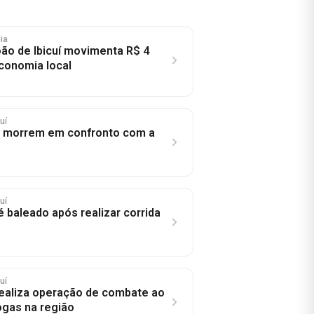
hia
oão de Ibicuí movimenta R$ 4
conomia local
cuí
 morrem em confronto com a
cuí
é baleado após realizar corrida
cuí
 realiza operação de combate ao
ogas na região