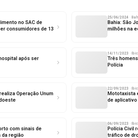
25/06/2024
· Ba
dimento no SAC de
Bahia: São J
der consumidores de 13
milhões na e
14/11/2023
· Ibi
ospital após ser
Três homens
Polícia
22/09/2023
· Ibi
a realiza Operação Unum
Mototaxista 
udoeste
de aplicativo
06/09/2023
· Ibi
to com sinais de
Polícia Civil
 da região
tráfico de dr