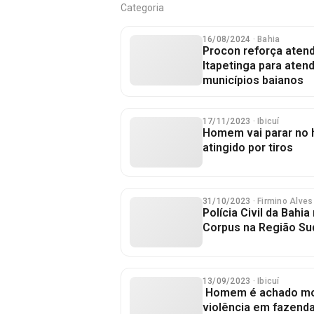
Categoria
16/08/2024
· Bahia
Procon reforça aten
Itapetinga para aten
municípios baianos
17/11/2023
· Ibicuí
Homem vai parar no h
atingido por tiros
31/10/2023
· Firmino Alves
Polícia Civil da Bahi
Corpus na Região S
13/09/2023
· Ibicuí
Homem é achado mor
violência em fazenda