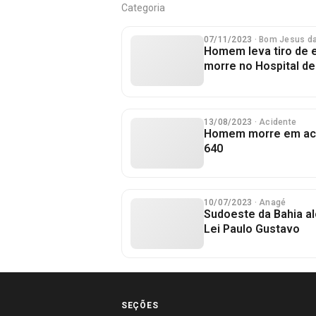
Categoria
07/11/2023
· Bom Jesus da
Homem leva tiro de 
morre no Hospital d
13/08/2023
· Acidente
Homem morre em aci
640
10/07/2023
· Anagé
Sudoeste da Bahia al
Lei Paulo Gustavo
SEÇÕES