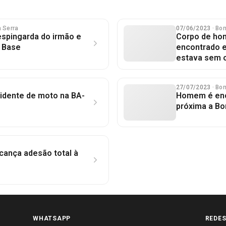
 Serra
07/06/2023
· Bo
espingarda do irmão e
Corpo de ho
e Base
encontrado e
estava sem 
27/07/2023
· Bo
dente de moto na BA-
Homem é enc
próxima a Bo
cança adesão total à
WHATSAPP
REDES