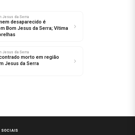
m Jesus da Serra
mem desaparecido é
m Bom Jesus da Serra; Vítima
orelhas
m Jesus da Serra
ontrado morto em região
m Jesus da Serra
 SOCIAIS