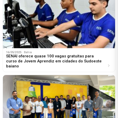
16/05/2025
· Bahia
SENAI oferece quase 100 vagas gratuitas para
curso de Jovem Aprendiz em cidades do Sudoeste
baiano