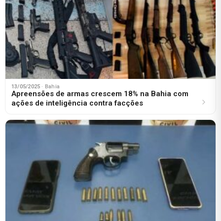
13/05/2025
· Bahia
Apreensões de armas crescem 18% na Bahia com
ações de inteligência contra facções