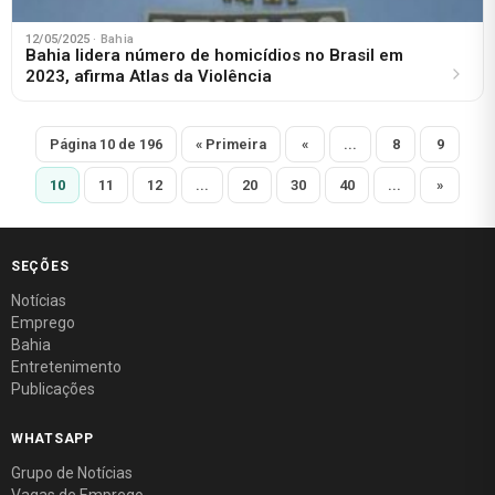
12/05/2025
· Bahia
Bahia lidera número de homicídios no Brasil em
2023, afirma Atlas da Violência
Página 10 de 196
« Primeira
«
...
8
9
10
11
12
...
20
30
40
...
»
SEÇÕES
Notícias
Emprego
Bahia
Entretenimento
Publicações
WHATSAPP
Grupo de Notícias
Vagas de Emprego