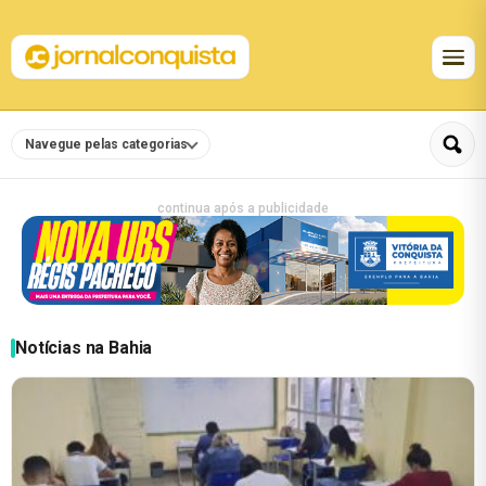
Navegue pelas categorias
continua após a publicidade
Notícias na Bahia