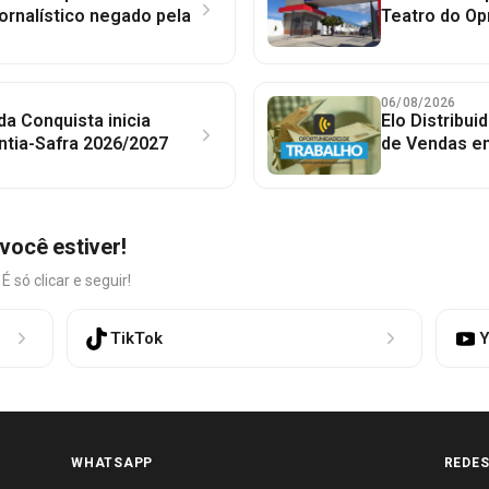
jornalístico negado pela
Teatro do Op
06/08/2026
 da Conquista inicia
Elo Distribu
ntia-Safra 2026/2027
de Vendas em
você estiver!
só clicar e seguir!
TikTok
Y
WHATSAPP
REDES