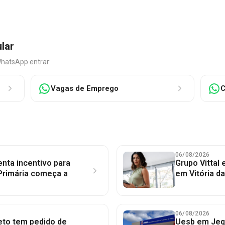
ular
WhatsApp entrar:
Vagas de Emprego
C
06/08/2026
nta incentivo para
Grupo Vittal
Primária começa a
em Vitória d
06/08/2026
to tem pedido de
Uesb em Jequ