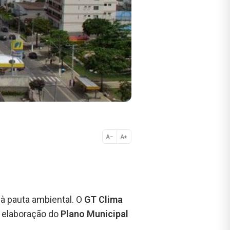
A−
A+
Normal
 à pauta ambiental. O
GT Clima
a elaboração do
Plano Municipal